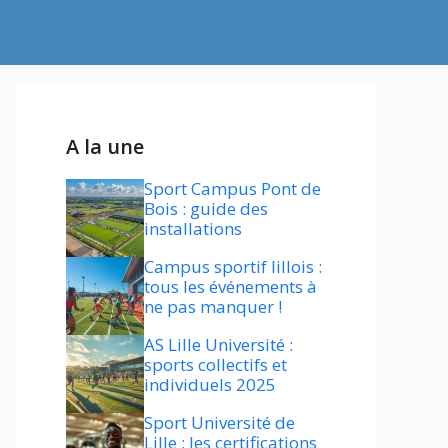
A la une
Sport Campus Pont de
Bois : guide des
installations
Campus sportif lillois :
tous les événements à
ne pas manquer !
AS Lille Université :
sports collectifs et
individuels 2025
Sport Université de
Lille : les certifications