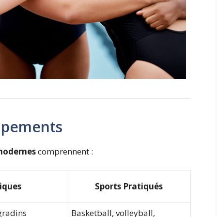
uipements
 modernes
comprennent :
tiques
Sports Pratiqués
gradins
Basketball, volleyball,