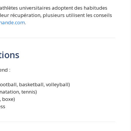
 athlètes universitaires adoptent des habitudes
eur récupération, plusieurs utilisent les conseils
mande.com
.
tions
nd :
football, basketball, volleyball)
natation, tennis)
, boxe)
ess