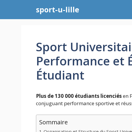
Aller
sport-u-lille
au
contenu
Sport Universitai
Performance et
Étudiant
Plus de 130 000 étudiants licenciés
en F
conjuguant performance sportive et réu
Sommaire
Organisation et Structure du Sport Unive