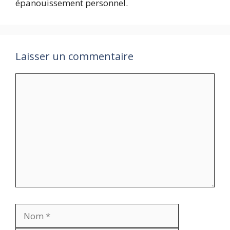
épanouissement personnel.
Laisser un commentaire
Commentaire
Nom
E-
mail