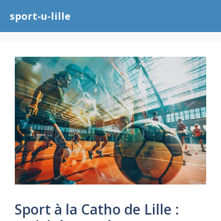
Aller
sport-u-lille
au
contenu
Sport à la Catho de Lille :